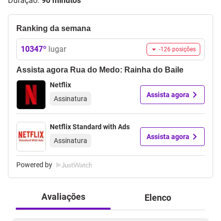
Duração:
90 minutos
Ranking da semana
10347
º
lugar
-126
posições
Assista agora
Rua do Medo: Rainha do Baile
Netflix
Assista agora
Assinatura
Netflix Standard with Ads
Assista agora
Assinatura
Powered by
Avaliações
Elenco