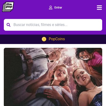
Entrar
Ope
PopCoins