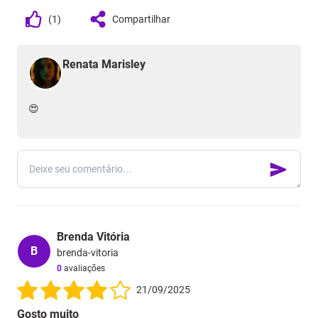
(
1
)
Compartilhar
Renata Marisley
😍
Brenda Vitória
B
brenda-vitoria
0
avaliações
21/09/2025
Gosto muito