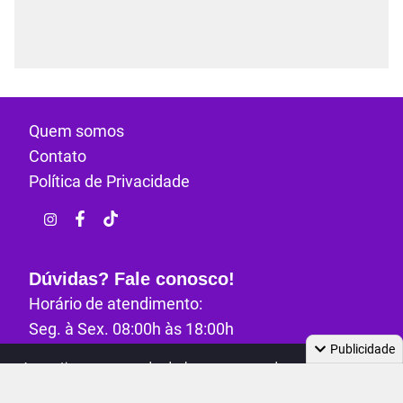
Quem somos
Contato
Política de Privacidade
Dúvidas? Fale conosco!
Horário de atendimento:
Seg. à Sex. 08:00h às 18:00h
Publicidade
E-mail:
contato@maratonandopop.com.br
Ao continuar navegando, declaro que concordo com a
política de
privacidade
,
e tratamento de dados e cookies.
Todos os direitos reservados - Maratonando Pop
2026
Check-in diário