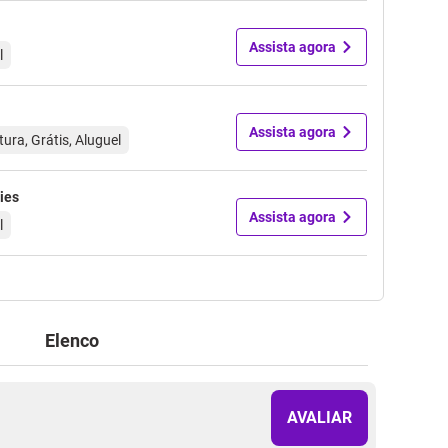
Assista agora
l
Assista agora
ura, Grátis, Aluguel
ies
Assista agora
l
Elenco
AVALIAR