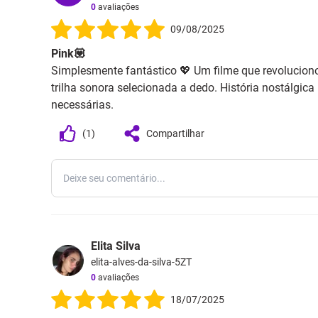
0
avaliações
09/08/2025
Pink💟
Simplesmente fantástico 💖 Um filme que revoluciono
trilha sonora selecionada a dedo. História nostálgic
necessárias.
(
1
)
Compartilhar
Elita Silva
elita-alves-da-silva-5ZT
0
avaliações
18/07/2025