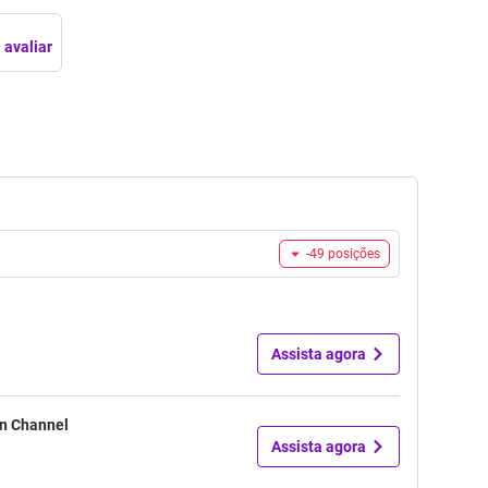
 avaliar
-49
posições
Assista agora
n Channel
Assista agora