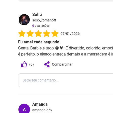
Sofia
soso_romanoff
0
avaliações
07/01/2026
Eu amei cada segundo
Gente, Barbie é tudo 😭💗. É divertido, colorido, emo
é perfeito, o elenco entrega demais e a mensagem é in
(
0
)
Compartilhar
Amanda
A
amanda-d5v