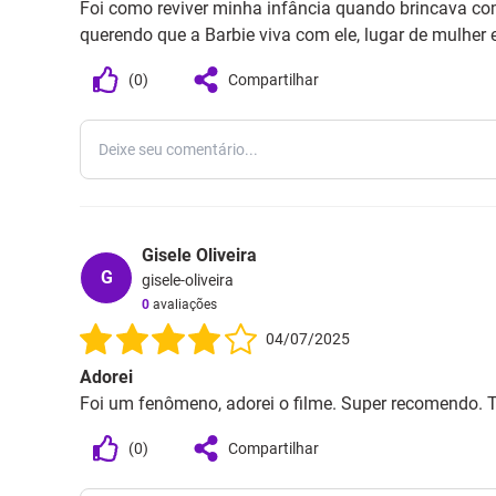
Foi como reviver minha infância quando brincava c
querendo que a Barbie viva com ele, lugar de mulher 
(
0
)
Compartilhar
Gisele Oliveira
G
gisele-oliveira
0
avaliações
04/07/2025
Adorei
Foi um fenômeno, adorei o filme. Super recomendo. T
(
0
)
Compartilhar