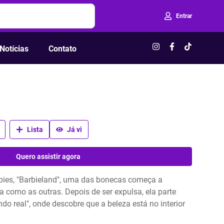
Entrar
Notícias
Contato
Lista
Já vi
Quero assistir agora
ies, "Barbieland", uma das bonecas começa a
a como as outras. Depois de ser expulsa, ela parte
o real", onde descobre que a beleza está no interior