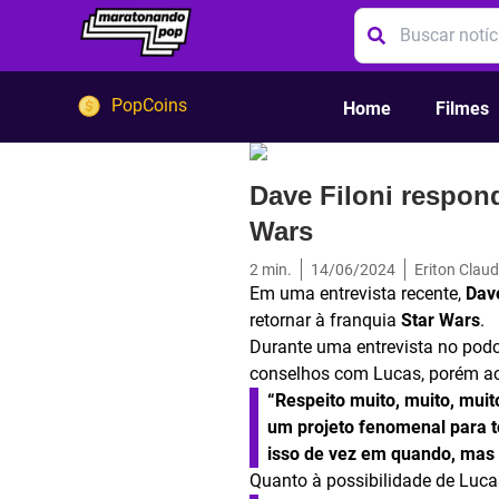
PopCoins
Home
Filmes
Dave Filoni respon
Wars
2
min.
14/06/2024
Eriton Claud
Em uma entrevista recente,
Dave
retornar à franquia
Star Wars
.
Durante uma entrevista no pod
conselhos com Lucas, porém acr
“Respeito muito, muito, muit
um projeto fenomenal para to
isso de vez em quando, mas p
Quanto à possibilidade de Lucas