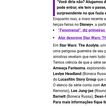
“Você diria não? Alugamos d
pode entrar, ele tem o passe,
surpreendente no que fazia
Enquanto isso, a mais recente 
terças-feiras no
Disney+
, a part
“Fenomenal”, diz primeiras 
Ator descreve Star Wars: Th
Em
Star Wars: The Acolyte
, um
uma perigosa guerreira de seu
sinistras revelam que nem tudo 
Temos ciência de que a série 
Ameaça Fantasma
, explorand
Leslye Headland
(Boneca Russa
do
Lucasfilm Story Group
que c
O elenco da série conta com
Am
Remorso),
Lee Jung-jae
(Round
Barnett
(Boneca Russa),
Dean-
Para mais informações fique l