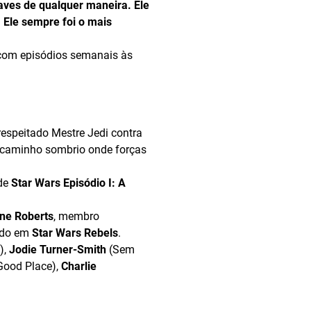
aves de qualquer maneira. Ele
. Ele sempre foi o mais
 com episódios semanais às
espeitado Mestre Jedi contra
m caminho sombrio onde forças
 de
Star Wars Episódio I: A
ne Roberts
, membro
hado em
Star Wars Rebels
.
),
Jodie Turner-Smith
(Sem
Good Place),
Charlie