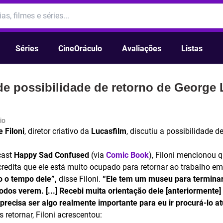
Séries
CineOráculo
Avaliações
Listas
de possibilidade de retorno de George 
io
 Filoni
, diretor criativo da
Lucasfilm
, discutiu a possibilidade d
cast
Happy Sad Confused
(via
Comic Book
), Filoni mencionou
edita que ele está muito ocupado para retornar ao trabalho em
o o tempo dele”,
disse Filoni.
“Ele tem um museu para terminar
dos verem. [...] Recebi muita orientação dele [anteriormente] 
recisa ser algo realmente importante para eu ir procurá-lo a
 retornar, Filoni acrescentou: