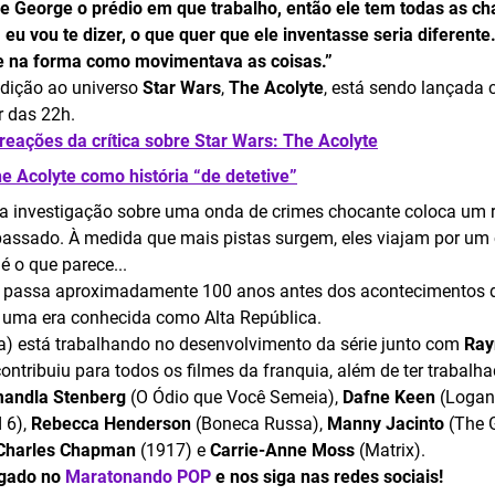
e George o prédio em que trabalho, então ele tem todas as ch
 eu vou te dizer, o que quer que ele inventasse seria diferente
 e na forma como movimentava as coisas.”
adição ao universo
Star Wars
,
The Acolyte
, está sendo lançada
ir das 22h.
reações da crítica sobre Star Wars: The Acolyte
e Acolyte como história “de detetive”
a investigação sobre uma onda de crimes chocante coloca um r
 passado. À medida que mais pistas surgem, eles viajam por u
é o que parece...
se passa aproximadamente 100 anos antes dos acontecimentos
o uma era conhecida como Alta República.
) está trabalhando no desenvolvimento da série junto com
Ray
ontribuiu para todos os filmes da franquia, além de ter trabal
andla Stenberg
(O Ódio que Você Semeia),
Dafne Keen
(Logan
 6),
Rebecca Henderson
(Boneca Russa),
Manny Jacinto
(The 
Charles Chapman
(1917) e
Carrie-Anne Moss
(Matrix).
igado no
Maratonando POP
e nos siga nas redes sociais!