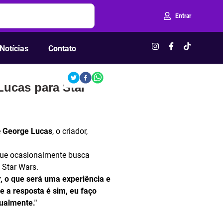
Entrar
Notícias
Contato
Lucas para Star
e
George Lucas
, o criador,
 que ocasionalmente busca
 Star Wars.
, o que será uma experiência e
e a resposta é sim, eu faço
tualmente."