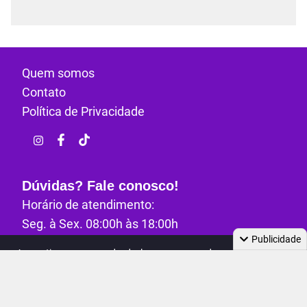
Quem somos
Contato
Política de Privacidade
Dúvidas? Fale conosco!
Horário de atendimento:
Seg. à Sex. 08:00h às 18:00h
Publicidade
E-mail:
contato@maratonandopop.com.br
Ao continuar navegando, declaro que concordo com a
política de
privacidade
,
e tratamento de dados e cookies.
Todos os direitos reservados - Maratonando Pop
2026
Check-in diário
Coletar pontos
- versão:
4.23.0
Garanta seus pontos
Aceitar